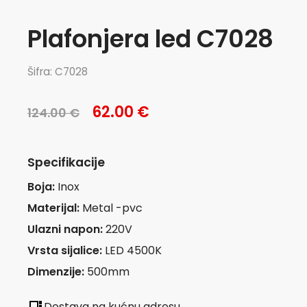
Plafonjera led C7028
Šifra: C7028
62.00 €
124.00 €
Specifikacije
Boja:
Inox
Materijal:
Metal -pvc
Ulazni napon:
220V
Vrsta sijalice:
LED 4500K
Dimenzije:
500mm
Dostava na kućnu adresu