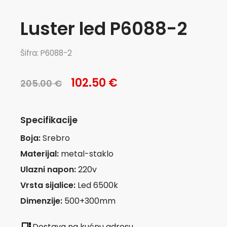
Luster led P6088-2
Šifra: P6088-2
102.50 €
205.00 €
Specifikacije
Boja:
Srebro
Materijal:
metal-staklo
Ulazni napon:
220v
Vrsta sijalice:
Led 6500k
Dimenzije:
500+300mm
Dostava na kućnu adresu