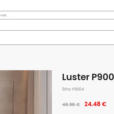
Luster P90
Šifra: P9004
24.48 €
48.96 €