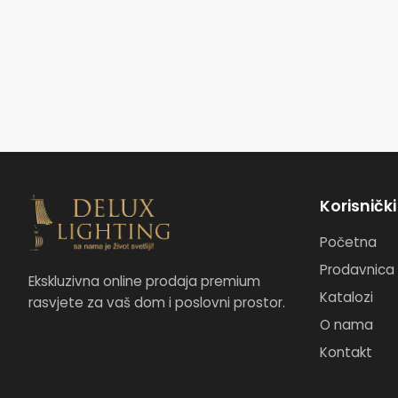
Korisničk
Početna
Prodavnica
Ekskluzivna online prodaja premium
Katalozi
rasvjete za vaš dom i poslovni prostor.
O nama
Kontakt