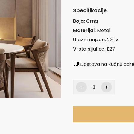
Specifikacije
Boja:
Crna
Materijal:
Metal
Ulazni napon:
220v
Vrsta sijalice:
E27
Dostava na kućnu adr
−
+